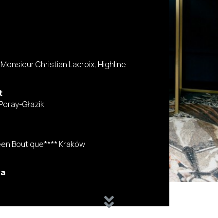
 Monsieur Christian Lacroix, Highline
t
Poray-Głazik
een Boutique**** Kraków
ia