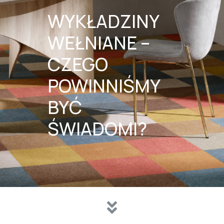
WYKŁADZINY
WEŁNIANE –
CZEGO
POWINNIŚMY
BYĆ
ŚWIADOMI?