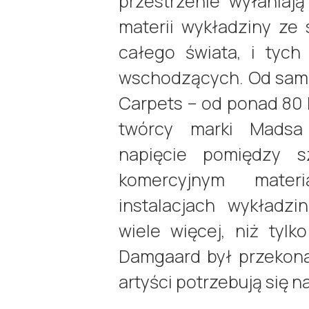
przestrzenie wyłaniają
materii wykładziny ze 
całego świata, i tych
wschodzących. Od sam
Carpets – od ponad 80 
twórcy marki Madsa
napięcie pomiędzy s
komercyjnym mater
instalacjach wykładzi
wiele więcej, niż tylk
Damgaard był przekona
artyści potrzebują się 