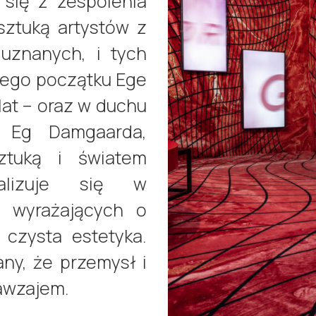
 się z zespolenia
sztuką artystów z
 uznanych, i tych
ego początku Ege
lat – oraz w duchu
 Eg Damgaarda,
ztuką i światem
ializuje się w
n wyrażających o
o czysta estetyka.
ny, że przemysł i
nawzajem.