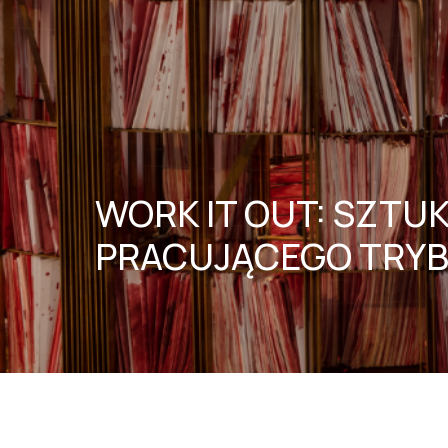
WORK IT OUT: SZT
PRACUJĄCEGO TRYBU