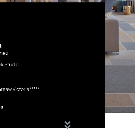
t
omez
k Studio
arsaw Victoria*****
ia