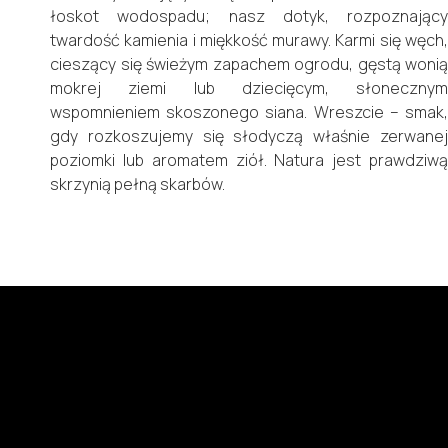
łoskot wodospadu; nasz dotyk, rozpoznający
twardość kamienia i miękkość murawy. Karmi się węch,
cieszący się świeżym zapachem ogrodu, gęstą wonią
mokrej ziemi lub dziecięcym, słonecznym
wspomnieniem skoszonego siana. Wreszcie – smak,
gdy rozkoszujemy się słodyczą właśnie zerwanej
poziomki lub aromatem ziół. Natura jest prawdziwą
skrzynią pełną skarbów.